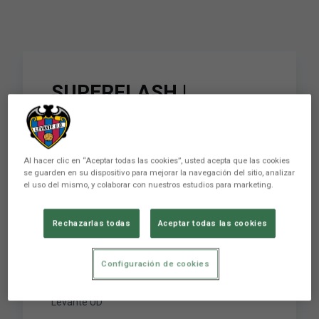
SUPERFLASH |
Redondo: "Estoy
contenta por los goles,
Al hacer clic en “Aceptar todas las cookies”, usted acepta que las cookies
ya se conoce mi
se guarden en su dispositivo para mejorar la navegación del sitio, analizar
el uso del mismo, y colaborar con nuestros estudios para marketing.
compromiso con el
Levante UD"
Rechazarlas todas
Aceptar todas las cookies
Configuración de cookies
SUPERFLASH | Redondo: "Estoy contenta por los
goles, ya se conoce mi compromiso con el
Levante UD"