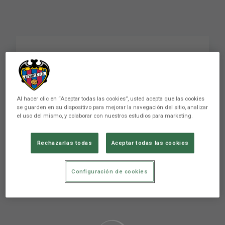
Vicente Iborra: “Es un
placer cumplir años
como granota”. 👏🏻©️
Al hacer clic en “Aceptar todas las cookies”, usted acepta que las cookies
se guarden en su dispositivo para mejorar la navegación del sitio, analizar
el uso del mismo, y colaborar con nuestros estudios para marketing.
Rechazarlas todas
Aceptar todas las cookies
Configuración de cookies
Aún no hay reacciones. ¡Sé el primero!