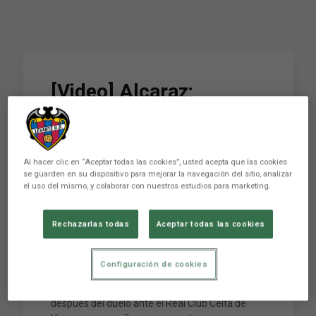
[Video] Alcaraz;
“Deberíamos haber
sumado un punto, pero
han sido muchas
Al hacer clic en “Aceptar todas las cookies”, usted acepta que las cookies
se guarden en su dispositivo para mejorar la navegación del sitio, analizar
el uso del mismo, y colaborar con nuestros estudios para marketing.
adversidades”
Rechazarlas todas
Aceptar todas las cookies
“La intensidad, la implicación con las cosas que
hacemos o el carácter que ha mostrado el
Configuración de cookies
equipo”, fueron aspectos que Alcaraz acentuó,
en rueda de prensa, apenas unos minutos
después del duelo ante el Real Club Celta de