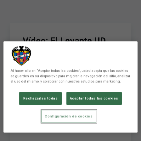
Vídeo: El Levante UD
cambia el césped por la
arena de la playa de
Al hacer clic en “Aceptar todas las cookies”, usted acepta que las cookies
Isla Canela
se guarden en su dispositivo para mejorar la navegación del sitio, analizar
el uso del mismo, y colaborar con nuestros estudios para marketing.
El Levante UD continúa con el stage de
Rechazarlas todas
Aceptar todas las cookies
pretemporada en Isla Canela, donde ha
cambiado el verde de los terrenos de juego por
Configuración de cookies
la arena de la playa a la orilla del Atlántico. No te
pierdas las divertidas imágenes en Levante UD
TV de la sesión de entrenamien