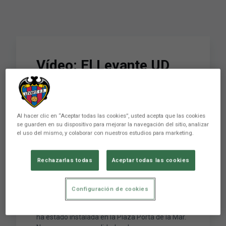
Vídeo: El Levante UD
muestra su cara más
solidaria en la
Cuestación Anual
Al hacer clic en “Aceptar todas las cookies”, usted acepta que las cookies
se guarden en su dispositivo para mejorar la navegación del sitio, analizar
el uso del mismo, y colaborar con nuestros estudios para marketing.
Contra el Cáncer
Rechazarlas todas
Aceptar todas las cookies
El Levante UD ha colaborado un año más en la
Cuestación Anual Contra el Cáncer, con la
Configuración de cookies
instalación de una mesa petitoria que, desde
primera hora de la mañana y hasta el mediodía,
ha estado instalada en la Plaza Porta de la Mar.