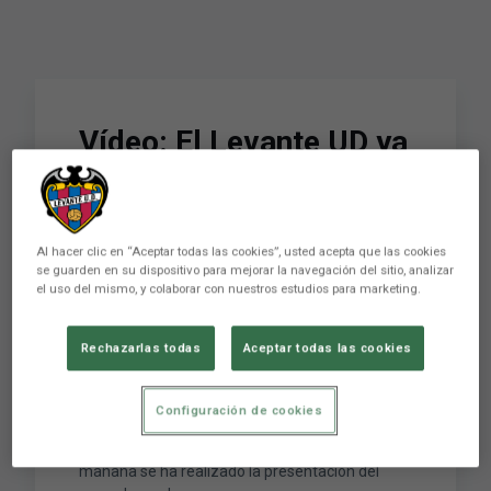
Vídeo: El Levante UD ya
luce en sus medias el
nuevo soporte
publicitario de
Al hacer clic en “Aceptar todas las cookies”, usted acepta que las cookies
se guarden en su dispositivo para mejorar la navegación del sitio, analizar
el uso del mismo, y colaborar con nuestros estudios para marketing.
Sockatyes
Rechazarlas todas
Aceptar todas las cookies
El Levante UD saltará al césped del Ciutat de
València el próximo sábado en el choque ante el
Configuración de cookies
Real Madrid con el nuevo soporte publicitario de
Sockatyes en las medias de sus jugadores. Esta
mañana se ha realizado la presentación del