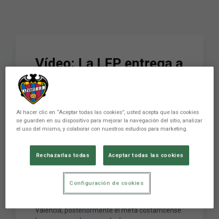
Vídeo: La LFP entrega a
Keylor Navas el premio
como mejor jugador del
mes de marzo de la
Al hacer clic en “Aceptar todas las cookies”, usted acepta que las cookies
se guarden en su dispositivo para mejorar la navegación del sitio, analizar
el uso del mismo, y colaborar con nuestros estudios para marketing.
Liga BBVA
Rechazarlas todas
Aceptar todas las cookies
La LFP ha entregado el premio a Keylor Navas
que le acredita como mejor jugador del mes de
Configuración de cookies
marzo de la Liga BBVA. El acto de entrega del
galardón se ha celebrado en el Ciutat de
València, posteriormente el meta costarricense