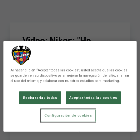
Video: Nikos: "He
conquistado la
Selección de Grecia
Al hacer clic en “Aceptar todas las cookies”, usted acepta que las cookies
gracias al Levante"
se guarden en su dispositivo para mejorar la navegación del sitio, analizar
el uso del mismo, y colaborar con nuestros estudios para marketing.
Nikos analiza su estreno como internacional con
Rechazarlas todas
Aceptar todas las cookies
la Selección griega y matiza que su estancia en
el Levante ha sido fundamental para conseguir
Configuración de cookies
este éxito. El lateral, a la conclusión del
entrenamiento matinal, se refiere a la
sobresaliente victoria consegu