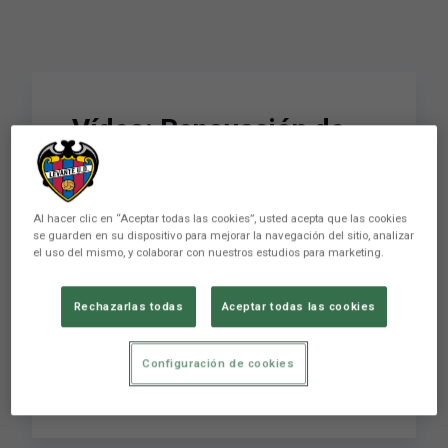
Vídeo: Renovación de
Roger con el Levante
UD hasta 2016
Al hacer clic en “Aceptar todas las cookies”, usted acepta que las cookies
se guarden en su dispositivo para mejorar la navegación del sitio, analizar
el uso del mismo, y colaborar con nuestros estudios para marketing.
El Levante UD y Roger Martí han formalizado
este mediodía el acuerdo por el que el futbolista
Rechazarlas todas
Aceptar todas las cookies
pertenecerá a la entidad levantinista hasta junio
de 2016. El Presidente Quico Catalán y Roger
han rubricado el contrato que une al futbolista
Configuración de cookies
con el Levante UD