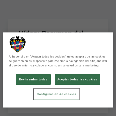
Vídeo: Resumen del
encuentro Levante UD
B-CE Constància
Al hacer clic en “Aceptar todas las cookies”, usted acepta que las cookies
se guarden en su dispositivo para mejorar la navegación del sitio, analizar
el uso del mismo, y colaborar con nuestros estudios para marketing.
El Levante UD B consiguió una importante
victoria ante el CE Constància gracias al gol de
Rechazarlas todas
Aceptar todas las cookies
Juanma en los últimos minutos del encuentro,
que hizo justicia y permitó al filial levantinista
sumar los tres puntos. Gracias a Levante UD TV
Configuración de cookies
puedes ver el resumen