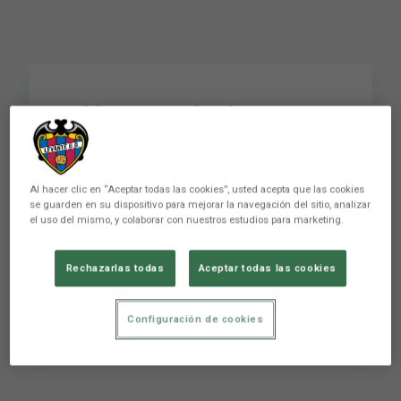
Vídeo: Rueda de prensa
de Joaquín Caparrós
previa al encuentro
Al hacer clic en “Aceptar todas las cookies”, usted acepta que las cookies
ante el F.C. Barcelona
se guarden en su dispositivo para mejorar la navegación del sitio, analizar
el uso del mismo, y colaborar con nuestros estudios para marketing.
Rechazarlas todas
Aceptar todas las cookies
Vídeo: Rueda de prensa de Joaquín Caparrós
previa al encuentro ante el F.C. Barcelona.
Configuración de cookies