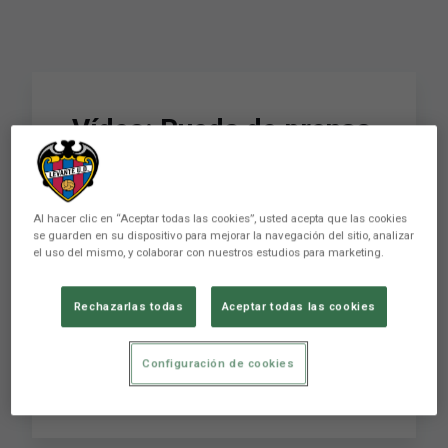
Vídeo: Rueda de prensa
Hangout de Víctor
Camarasa
Al hacer clic en “Aceptar todas las cookies”, usted acepta que las cookies
se guarden en su dispositivo para mejorar la navegación del sitio, analizar
el uso del mismo, y colaborar con nuestros estudios para marketing.
El Levante UD ha estrenado esta mañana una
forma pionera en el mundo de fútbol de realizar
Rechazarlas todas
Aceptar todas las cookies
ruedas de prensa mediante el sistema Hangout,
por el cual los medios de comunicación que no
estén desplazados al lugar de concentración del
Configuración de cookies
equipo, pueden participa