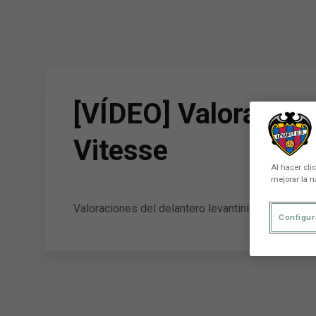
Skip to main content
[VÍDEO] Valoracione
Vitesse
Al hacer cli
mejorar la n
Valoraciones del delantero levantinista David Barr
Configur