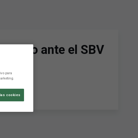
 partido ante el SBV
ivo para
arketing.
las cookies