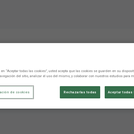
s de David Barral tras el
c en “Aceptar todas las cookies”, usted acepta que las cookies se guarden en su disposit
avegación del sitio, analizar el uso del mismo, y colaborar con nuestros estudios para m
al tras el partido ante el SBV Vitesse
ación de cookies
Rechazarlas todas
Aceptar todas 