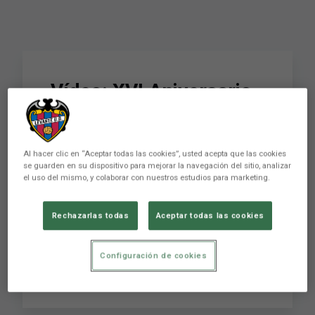
Vídeo: XVI Aniversario
de la Peña Camp de
Túria
Al hacer clic en “Aceptar todas las cookies”, usted acepta que las cookies
se guarden en su dispositivo para mejorar la navegación del sitio, analizar
el uso del mismo, y colaborar con nuestros estudios para marketing.
La Peña levantinista Camp de Túria celebró
anoche su XVI Aniversario en el Restaurante
Rechazarlas todas
Aceptar todas las cookies
Marco de L´Eliana. Los peñistas festejaron este
cumpleaños acompañados de una gran
representación de la entidad levantinista. El
Configuración de cookies
Presidente de Honor Francisco Fenollos