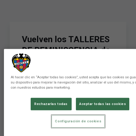
Vuelven los TALLERES
DE REMINISCENCIA de
la Asociación
Futbolistas Levante UD
Al hacer clic en “Aceptar todas las cookies”, usted acepta que las cookies se gu
su dispositivo para mejorar la navegación del sitio, analizar el uso del mismo, y 
con nuestros estudios para marketing.
Conviértete en miembro de este canal para
disfrutar de ventajas:
Rechazarlas todas
Aceptar todas las cookies
https://www.youtube.com/channel/UCvOegN2N1FGPPv4xB
Levante Unión Deportiva Club de LaLiga
fundado en 1909 en la ciudad de Valencia. 📲
Configuración de cookies
SÍGUENOS par