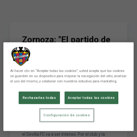
Zornoza: "El partido de
Copa SM La Reina ante
el Sevilla FC va a ser
intenso. Por el club y la
Al hacer clic en “Aceptar todas las cookies”, usted acepta que las cookies
se guarden en su dispositivo para mejorar la navegación del sitio, analizar
afición vamos a
el uso del mismo, y colaborar con nuestros estudios para marketing.
intentar pasar a
Rechazarlas todas
Aceptar todas las cookies
Semifinales"
Configuración de cookies
Zornoza: "El partido de Copa SM La Reina ante
el Sevilla FC va a ser intenso. Por el club y la