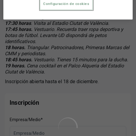
L’Alqueria.
Configuración de cookies
17 horas.
“La fortaleza mental ante los grandes retos” con
el coach Juan Miguel Bernat.
17:30 horas
. Visita al Estadio Ciutat de València.
17:45 horas.
Vestuario. Recuerda traer ropa deportiva y
botas de fútbol. Levante UD dispondrá de
petos
identificativos.
18 horas.
Triangular. Patrocinadores, Primeras Marcas del
CMM y periodistas.
18:45 horas.
Vestuario. Tienes 15 minutos para la ducha.
19 horas.
Cena cocktail en el Palco Alqueria del Estadio
Ciutat de València.
Inscripción abierta hasta el 18 de diciembre.
Inscripción
Empresa/Medio
*