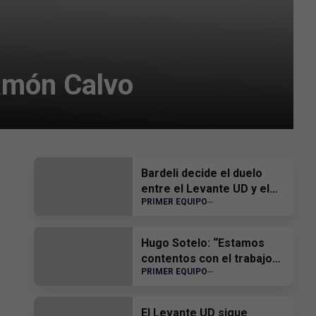
Ramón Calvo
Bardeli decide el duelo
entre el Levante UD y el
PRIMER EQUIPO
Atlético Levante UD
Hugo Sotelo: “Estamos
contentos con el trabajo
PRIMER EQUIPO
del equipo”
El Levante UD sigue