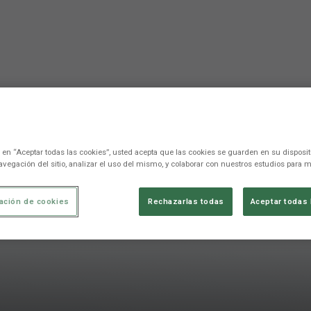
c en “Aceptar todas las cookies”, usted acepta que las cookies se guarden en su disposit
avegación del sitio, analizar el uso del mismo, y colaborar con nuestros estudios para m
ación de cookies
Rechazarlas todas
Aceptar todas 