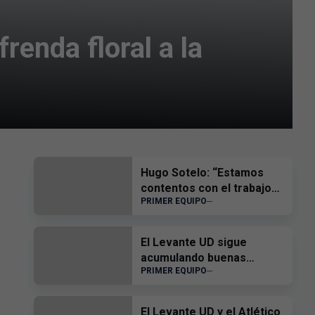
renda floral a la
Hugo Sotelo: “Estamos
contentos con el trabajo
PRIMER EQUIPO
del equipo”
El Levante UD sigue
acumulando buenas
PRIMER EQUIPO
sensaciones
El Levante UD y el Atlético