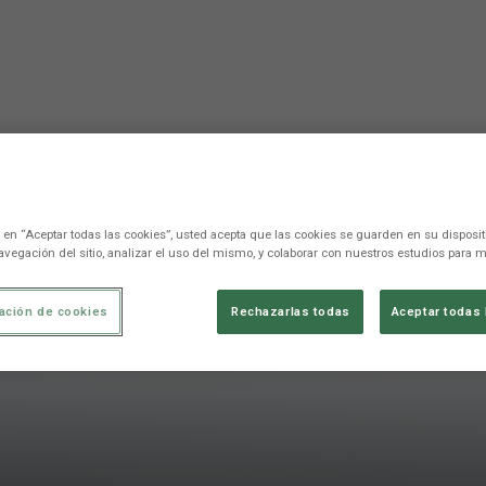
c en “Aceptar todas las cookies”, usted acepta que las cookies se guarden en su disposit
avegación del sitio, analizar el uso del mismo, y colaborar con nuestros estudios para m
ación de cookies
Rechazarlas todas
Aceptar todas 