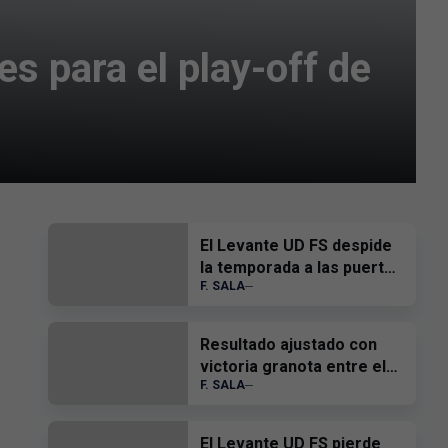
s para el play-off de
El Levante UD FS despide
la temporada a las puertas
F. SALA
del playoff
Resultado ajustado con
victoria granota entre el
F. SALA
Levante UD FS y la Unión
Africana Ceutí
El Levante UD FS pierde