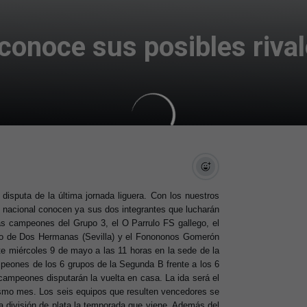
onoce sus posibles rivale
disputa de la última jornada liguera. Con los nuestros
ce nacional conocen ya sus dos integrantes que lucharán
as campeones del Grupo 3, el O Parrulo FS gallego, el
no de Dos Hermanas (Sevilla) y el Fonononos Gomerón
ste miércoles 9 de mayo a las 11 horas en la sede de la
peones de los 6 grupos de la Segunda B frente a los 6
campeones disputarán la vuelta en casa. La ida será el
mismo mes. Los seis equipos que resulten vencedores se
a división de plata la temporada que viene. Además del