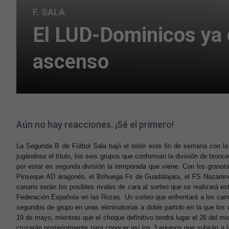
F. SALA
El LUD-Dominicos ya c
ascenso
Aún no hay reacciones. ¡Sé el primero!
La Segunda B de Fútbol Sala bajó el telón este fin de semana con la 
jugándose el título, los seis grupos que conforman la división de bron
por estar en segunda división la temporada que viene. Con los granot
Pinseque AD aragonés, el Brihuega Fs de Guadalajara, el FS Nazare
canario serán los posibles rivales de cara al sorteo que se realizará e
Federación Española en las Rozas. Un sorteo que enfrentará a los cam
segundos de grupo en unas eliminatorias a doble partido en la que los 
19 de mayo, mientras que el choque definitivo tendrá lugar el 26 del 
cruzarán posteriormente para conocer así los 3 equipos que subirán a l