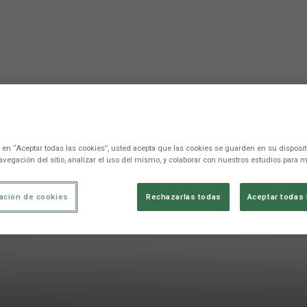
c en “Aceptar todas las cookies”, usted acepta que las cookies se guarden en su disposit
avegación del sitio, analizar el uso del mismo, y colaborar con nuestros estudios para m
ación de cookies
Rechazarlas todas
Aceptar todas 