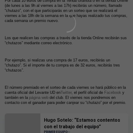
Por cada 10 euros de compra en la Tenda Granota o en la tienda Online
(de lunes a las 9h al viernes a las 17h) recibirás un número, llamado
“chutazo”, con el que participarás en un sorteo que se realizará el
viernes a las 18h de la semana en la que hayas realizado tus compras,
cada semana un premio nuevo.
Los que realicen las compras a través de la tienda Online recibirán sus
“chutazos” mediante correo electrónico.
Por ejemplo, si realizas una compra de 17 euros, recibirás un
“chutazo”. Si el importe de tu compra es de 32 euros, recibirás tres
“chutazos”.
El número premiado en el sorteo de cada viernes se hará público en la
cuenta oficial del Levante UD en
Twitter
, el perfil oficial de
Facebook
y
también en la
página web
del club. El viernes nos pondremos en
contacto con el ganador para poder canjear su “chutazo” por el premio.
Hugo Sotelo: “Estamos contentos
con el trabajo del equipo”
PRIMER EQUIPO