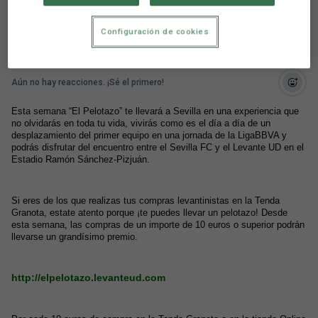
el equipo
Configuración de cookies
Aún no hay reacciones. ¡Sé el primero!
Esta semana “El Pelotazo” te llevará a Sevilla en una experiencia que
no olvidarás en toda tu vida, vivirás como es el día a día de un
desplazamiento del primer equipo en una jornada de la LigaBBVA y
podrás disfrutar del encuentro entre el Sevilla FC y el Levante UD en el
Estadio Ramón Sánchez-Pizjuán.
Si eres de los que realizas tus compras levantinistas en la Tenda
Granota, estate atento porque ¡te puedes llevar un pelotazo! Desde
esta semana, las compras de un importe de 10 euros o superior podrán
llevarse un grandísimo premio.
http://elpelotazo.levanteud.com