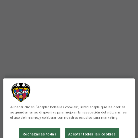
Al hacer clic en “Aceptar todas las cookies”, usted acepta que las cookies
PRIMER EQUIPO
se guarden en su dispositivo para mejorar la navegación del sitio, analizar
#ElPelotazo de esta semana
el uso del mismo, y colaborar con nuestros estudios para marketing.
te puede llevar a Sevilla con
Rechazarlas todas
Aceptar todas las cookies