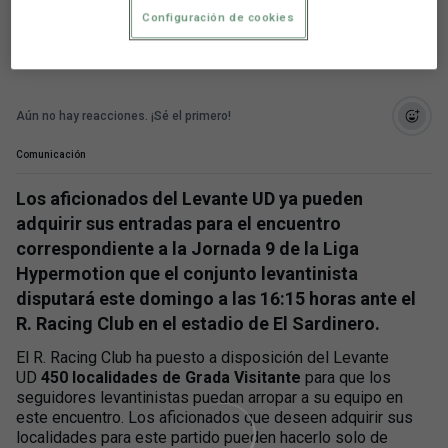
cerradas.
Configuración de cookies
Aún no hay reacciones. ¡Sé el primero!
Comunicación
Los aficionados del Levante UD ya pueden
adquirir sus entradas para el encuentro
correspondiente a la Jornada 9 de la Liga
Hypermotion que el conjunto levantinista
disputará este domingo a las 16:15 horas ante el
R. Racing Club en el estadio de El Sardinero.
El R. Racing Club ha puesto a disposición del Levante
UD
450 localidades de Grada Visitante
para que los
seguidores levantinistas puedan arropar a su equipo en
este encuentro. Los aficionados que deseen adquirir sus
localidades para este partido pueden hacerlo solo de