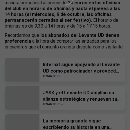
manera presencial al precio de
20 euros en las oficinas
del club
en horario de oficinas y hasta el jueves a las
14 horas (el miércoles, 9 de octubre, las oficinas
permanecerán cerradas al ser festivo).
El horario de
oficinas es de 9,30 a 14 horas y de 15 a 17,15 horas.
Recordamos que
los abonados del Levante UD tienen
preferencia
a la hora de comprar las entradas para los
encuentros que el conjunto granota dispute como visitante.
Internxt sigue apoyando al Levante
UD como patrocinador y proveedor
oficial
LEVANTE UD
JYSK y el Levante UD amplían su
alianza estratégica y renuevan su
patrocinio hasta 2028
LEVANTE UD
La memoria granota sigue
escribiendo su historia en una