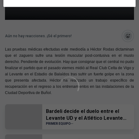
muscular en el muslo derecho
Aún no hay reacciones. ¡Sé el primero!
Las pruebas médicas efectudas este mediodía a Héctor Rodas dictaminan
que el zaguero sufre una lesión muscular post-contusiva en el muslo
derecho. Pendiente de evolución. Hay que consignar que el central no pudo
finalizar el partido que el pasado viernes midió al Real Club Celta de Vigo y
al Levante en el Estadio de Balaídos tras sufrir un fuerte golpe en la zona
que presenta afectada. Héctor ha realizado un trabajo específico de
recuperación en el regreso a los entrenamientos en las instalaciones de la
Ciudad Deportiva de Buñol.
Bardeli decide el duelo entre el
Levante UD y el Atlético Levante
UD
PRIMER EQUIPO