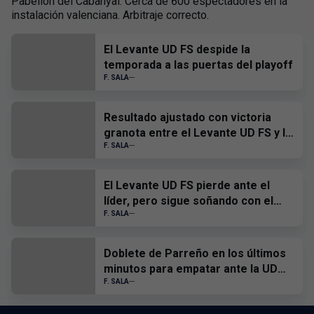
Pabellón del Cabanyal. Cerca de 600 espectadores en la
instalación valenciana. Arbitraje correcto.
El Levante UD FS despide la
temporada a las puertas del playoff
F. SALA
Resultado ajustado con victoria
granota entre el Levante UD FS y la
Unión Africana Ceutí
F. SALA
El Levante UD FS pierde ante el
líder, pero sigue soñando con el
playoff
F. SALA
Doblete de Parreño en los últimos
minutos para empatar ante la UD
Ibiza Gasifer
F. SALA