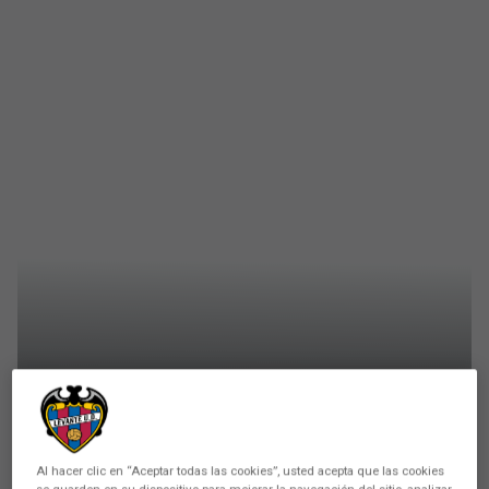
F. SALA
Levante UD FS y Palma
brindan un emocionante
Al hacer clic en “Aceptar todas las cookies”, usted acepta que las cookies