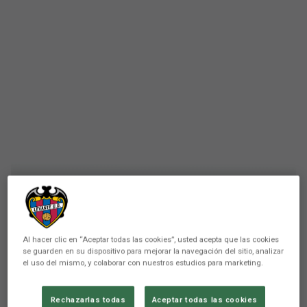
PRIMER EQUIPO
Plan de trabajo del Levante
Al hacer clic en “Aceptar todas las cookies”, usted acepta que las cookies
UD (6 a 12 de julio)
se guarden en su dispositivo para mejorar la navegación del sitio, analizar
el uso del mismo, y colaborar con nuestros estudios para marketing.
El equipo disputará el primer amistoso frente
Rechazarlas todas
Aceptar todas las cookies