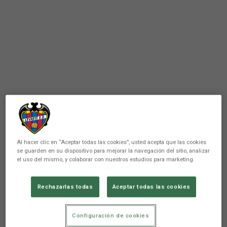
Al hacer clic en “Aceptar todas las cookies”, usted acepta que las cookies
se guarden en su dispositivo para mejorar la navegación del sitio, analizar
el uso del mismo, y colaborar con nuestros estudios para marketing.
PRIMER EQUIPO
Rechazarlas todas
Aceptar todas las cookies
Rueda de prensa de Julián
Calero tras el encuentro
Configuración de cookies