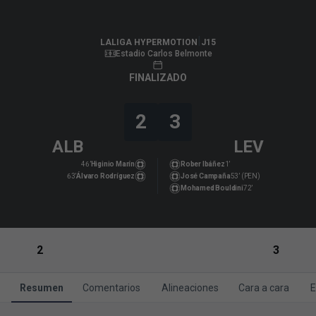
LALIGA HYPERMOTION
|
J15
|
Levante UD
-
Albacete BP
|
LALIGA HYPERMOTION
J15
Estadio Carlos Belmonte
FINALIZADO
2
3
ALB
LEV
46’
Higinio Marín
Rober Ibáñez
1’
63’
Álvaro Rodríguez
José Campaña
53’ (PEN)
Mohamed Bouldini
72’
2
3
Resumen
Comentarios
Alineaciones
Cara a cara
E