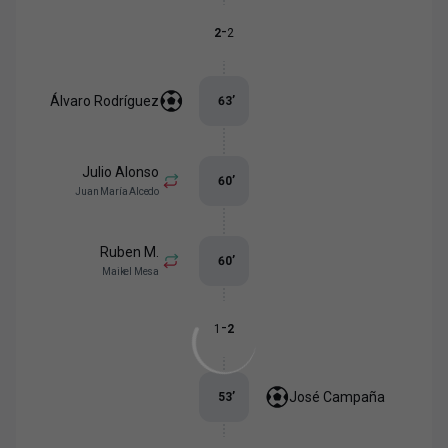
-
2
2
Álvaro Rodríguez
63
’
Julio Alonso
60
’
Juan María Alcedo
Ruben M.
60
’
Maikel Mesa
-
1
2
José Campaña
53
’