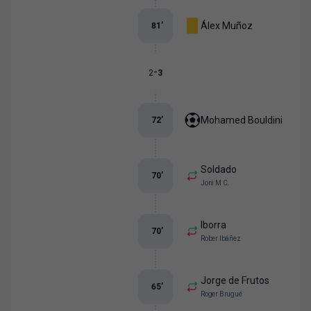
Álex Muñoz
81
’
-
2
3
Mohamed Bouldini
72
’
Soldado
70
’
Joni M C.
Iborra
70
’
Rober Ibáñez
Jorge de Frutos
65
’
Roger Brugué