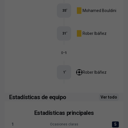
Mohamed Bouldini
35
’
Rober Ibáñez
31
’
-
0
1
Rober Ibáñez
1
’
Estadísticas de equipo
Ver todo
Estadísticas principales
1
5
Ocasiones claras
Ocasiones claras:Albacete BP 1 versus Levante UD 5