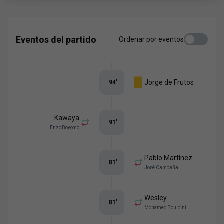
Eventos del partido
Ordenar por eventos
Jorge de Frutos
94
’
Kawaya
91
’
Enzo Boyomo
Pablo Martínez
81
’
José Campaña
Wesley
81
’
Mohamed Bouldini