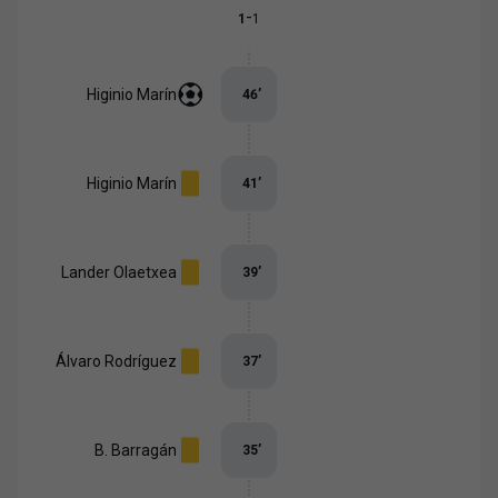
-
1
1
Higinio Marín
46
’
Higinio Marín
41
’
Lander Olaetxea
39
’
Álvaro Rodríguez
37
’
B. Barragán
35
’