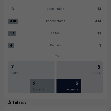
13
13
Tiros totales
Tiros totales:Albacete BP 13 versus Levante UD 13
430
414
Pases totales
Pases totales:Albacete BP 430 versus Levante UD 414
13
11
Faltas
Faltas:Albacete BP 13 versus Levante UD 11
4
1
Corners
Corners:Albacete BP 4 versus Levante UD 1
Tiros
7
6
Fuera
Fuera
2
3
A puerta
A puerta
Árbitros