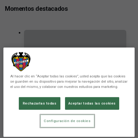
Momentos destacados
Al hacer clic en “Aceptar todas las cookies”, usted acepta que las cookies
se guarden en su dispositivo para mejorar la navegación del sitio, analizar
el uso del mismo, y colaborar con nuestros estudios para marketing.
Rechazarlas todas
Aceptar todas las cookies
Un resiliente Levante UD se lleva la
batalla en el Carlos Belmonte
Configuración de cookies
PRIMER EQUIPO