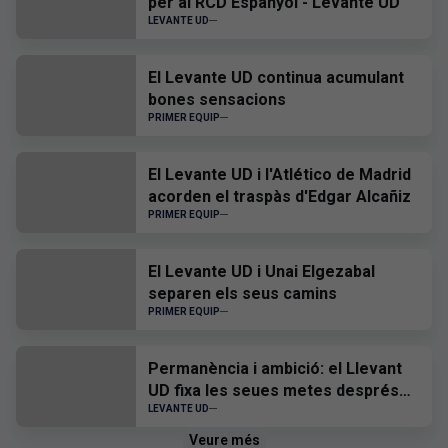
per al RCD Espanyol - Levante UD
LEVANTE UD
El Levante UD continua acumulant
bones sensacions
PRIMER EQUIP
El Levante UD i l'Atlético de Madrid
acorden el traspàs d'Edgar Alcañiz
PRIMER EQUIP
El Levante UD i Unai Elgezabal
separen els seus camins
PRIMER EQUIP
Permanència i ambició: el Llevant
UD fixa les seues metes després
de la visita a la Basílica
LEVANTE UD
Veure més