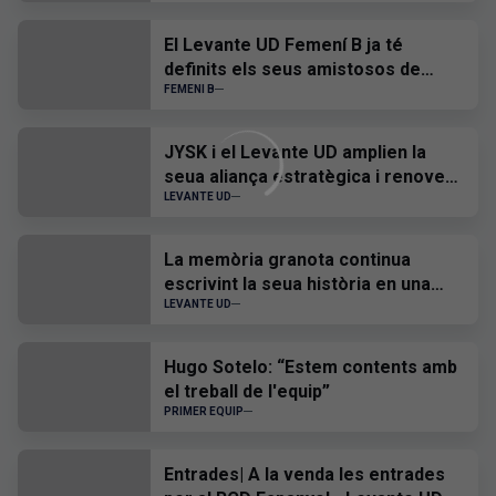
El Levante UD Femení B ja té
definits els seus amistosos de
pretemporada
FEMENI B
JYSK i el Levante UD amplien la
seua aliança estratègica i renoven
el seu patrocini fins a 2028
LEVANTE UD
La memòria granota continua
escrivint la seua història en una
nova actualització del Museu
LEVANTE UD
Virtual
Hugo Sotelo: “Estem contents amb
el treball de l'equip”
PRIMER EQUIP
Entrades| A la venda les entrades