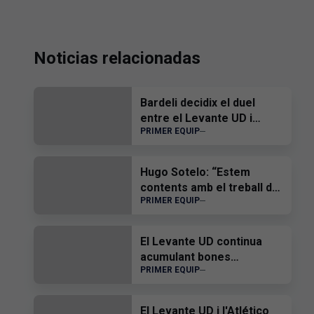
Noticias relacionadas
Bardeli decidix el duel
entre el Levante UD i
PRIMER EQUIP
l'Atlético Levante UD
Hugo Sotelo: “Estem
contents amb el treball de
PRIMER EQUIP
l'equip”
El Levante UD continua
acumulant bones
PRIMER EQUIP
sensacions
El Levante UD i l'Atlético