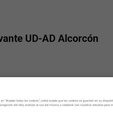
ante UD-AD Alcorcón
c en “Aceptar todas las cookies”, usted acepta que las cookies se guarden en su disposit
avegación del sitio, analizar el uso del mismo, y colaborar con nuestros estudios para m