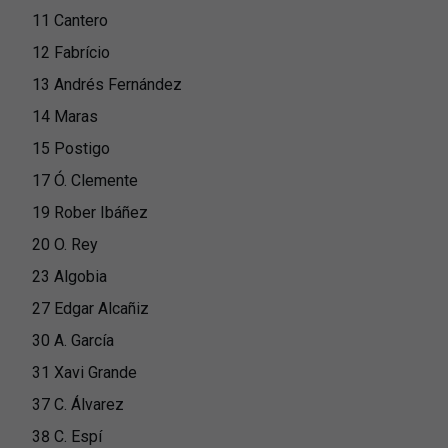
11 Cantero
12 Fabrício
13 Andrés Fernández
14 Maras
15 Postigo
17 Ó. Clemente
19 Rober Ibáñez
20 O. Rey
23 Algobia
27 Edgar Alcañiz
30 A. García
31 Xavi Grande
37 C. Álvarez
38 C. Espí