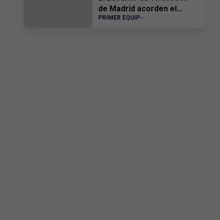
de Madrid acorden el
PRIMER EQUIP
traspàs d'Edgar Alcañiz