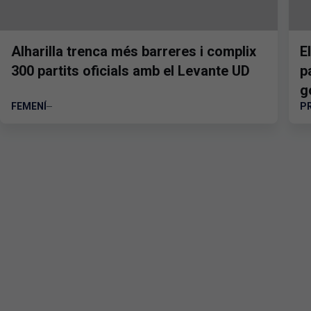
Alharilla trenca més barreres i complix
E
300 partits oficials amb el Levante UD
p
g
FEMENÍ
P
E