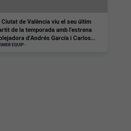
l Ciutat de València viu el seu últim
artit de la temporada amb l'estrena
olejadora d'Andrés García i Carlos
RIMER EQUIP
spí