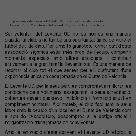
El presidente del Levante UD, Pablo Sánchez, y el presidente de la
Asociación de Voluntarios del Levante UD, Carlos Barahona Lledó.
Ser voluntari del Levante UD no és només una manera
d'ajudar al club, sinó també una oportunitat única de viure el
futbol des de dins. Per a molts granotes, formar part d'esta
associació significa estar més prop de l'equip, compartir
moments especials amb altres aficionats i contribuir
activament a la gran família llevantinista. És una manera de
retornar al club tot el que senten per ell, disfrutant d'una
experiència única en cada jornada en el Ciutat de València.
El Levante UD, per la seua part, es compromet a millorar les
condicions dels voluntaris assegurant la seua acreditació,
cobertura davant qualsevol incidència i formació anual en
compliment normatiu. Així mateix, el club facilitarà la seua
labor amb la cessió d'un local en el Ciutat de València com
a seu de l'Associació, descomptes a la botiga oficial i
l'organització d'una jornada de convivència.
Amb la renovació d'este conveni, el Levante UD reforça la