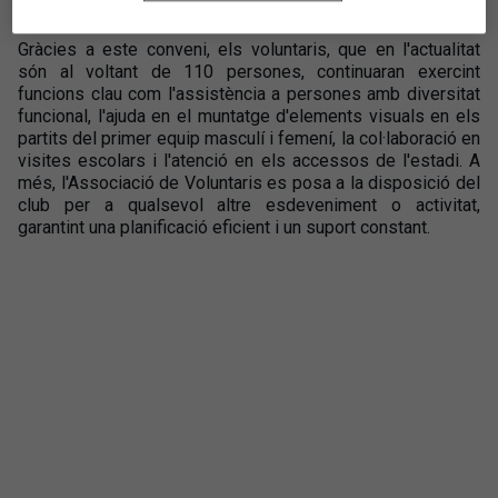
Fundació.
Gràcies a este conveni, els voluntaris, que en l'actualitat
són al voltant de 110 persones, continuaran exercint
funcions clau com l'assistència a persones amb diversitat
funcional, l'ajuda en el muntatge d'elements visuals en els
partits del primer equip masculí i femení, la col·laboració en
visites escolars i l'atenció en els accessos de l'estadi. A
més, l'Associació de Voluntaris es posa a la disposició del
club per a qualsevol altre esdeveniment o activitat,
garantint una planificació eficient i un suport constant.