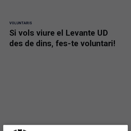
VOLUNTARIS
Si vols viure el Levante UD
des de dins, fes-te voluntari!