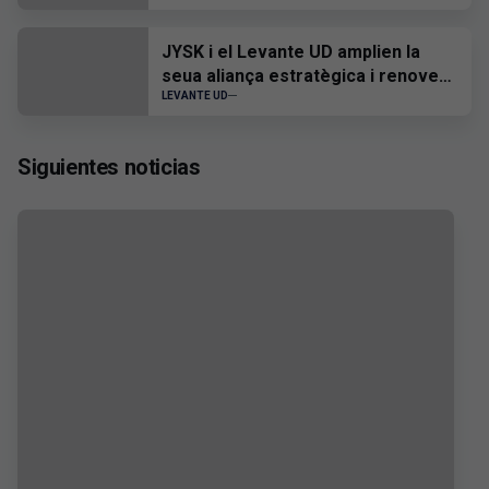
JYSK i el Levante UD amplien la
seua aliança estratègica i renoven
el seu patrocini fins a 2028
LEVANTE UD
Siguientes noticias