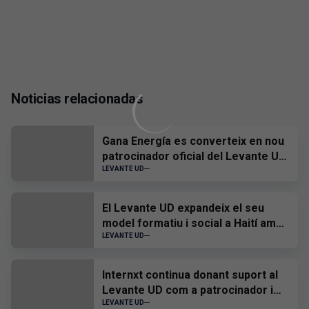
Noticias relacionadas
Gana Energía es converteix en nou
patrocinador oficial del Levante UD
per a la temporada 2026-2027
LEVANTE UD
El Levante UD expandeix el seu
model formatiu i social a Haití amb
el desenvolupament d'un 'ID Talent'
LEVANTE UD
a Port-au-Prince
Internxt continua donant suport al
Levante UD com a patrocinador i
proveïdor oficial
LEVANTE UD