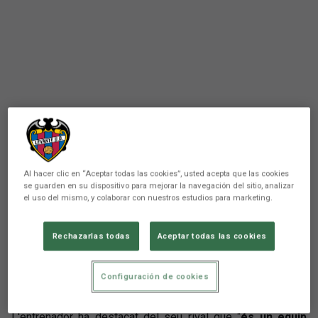
Al hacer clic en “Aceptar todas las cookies”, usted acepta que las cookies
There are no reactions yet. Be the first!
se guarden en su dispositivo para mejorar la navegación del sitio, analizar
el uso del mismo, y colaborar con nuestros estudios para marketing.
Comunicación
Rechazarlas todas
Aceptar todas las cookies
Luís Castro ha comparegut davant els mitjans de
comunicació en la roda de premsa prèvia a
l'encontre que disputarà demà el Levante UD
Configuración de cookies
contra el RC Celta.
L'entrenador ha destacat del seu rival que “
és un equip