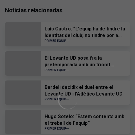
Noticias relacionadas
Luís Castro: “L'equip ha de tindre la
identitat del club; no tindre por a
ningú i, quan hàgem de patir, patir
PRIMER EQUIP
tots junts”
El Levante UD posa fi a la
pretemporada amb un triomf
davant el CD Castelló
PRIMER EQUIP
Bardeli decidix el duel entre el
Levante UD i l'Atlético Levante UD
PRIMER EQUIP
Hugo Sotelo: “Estem contents amb
el treball de l'equip”
PRIMER EQUIP