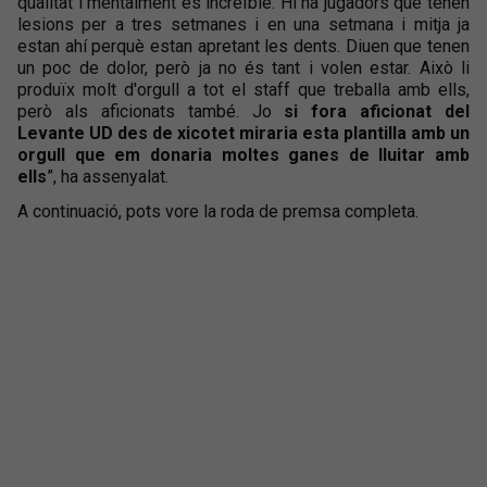
qualitat i mentalment és increïble. Hi ha jugadors que tenen
lesions per a tres setmanes i en una setmana i mitja ja
estan ahí perquè estan apretant les dents. Diuen que tenen
un poc de dolor, però ja no és tant i volen estar. Això li
produïx molt d'orgull a tot el staff que treballa amb ells,
però als aficionats també. Jo
si fora aficionat del
Levante UD des de xicotet miraria esta plantilla amb un
orgull que em donaria moltes ganes de lluitar amb
ells
”, ha assenyalat.
A continuació, pots vore la roda de premsa completa.