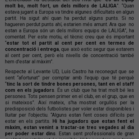
molt bo, molt fort, un dels millors de LALIGA
”. “Quan
estava jugant a Europa va tindre algunes dificultats en algun
partit. Ha sigut ahí quan ha perdut alguns punts. Si no
hagueren perdut punts ahí, estarien més amunt. Ara que
no
estan a Europa són un dels millors equips de LALIGA”, ha
comentat. Per este motiu, el tècnic creu que és important
“
estar tot el partit al cent per cent en termes de
concentració i entrega
, que això estic segur que estarem
al cent per cent, però els nivells de concentració també
hem d'estar al màxim”.
Respecte al Levante UD, Luís Castro ha reconegut que se
sent “afortunat” per comptar amb l'equip que té perquè
“
tinc la sort de tindre bones persones, tant en el staff
com en els jugadors
. És un club que ha triat molt bé les
persones. Tots pensen primer en el club, en el grup, que en
si mateixos”. Així mateix, s'ha mostrat orgullós per la
predisposició dels futbolistes per voler estar disponibles i
lluitar per l'objectiu. “Alguns estan fent coses difícils per
estar en els partits.
Hi ha jugadors que estan fent el
màxim, estan venint a tractar-se tres vegades al dia
per poder estar dins
. Estan sent professionals de gran