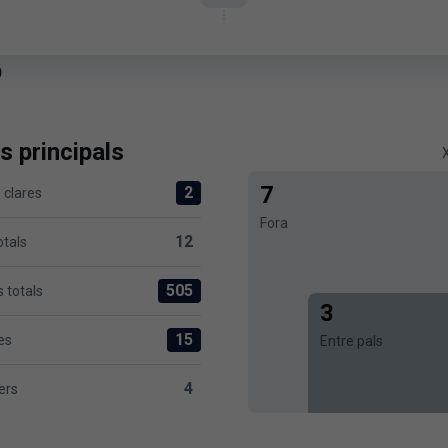
p
s principals
7
2
 clares
 versus Levante UD 2
Fora
12
otals
sus Levante UD 12
505
 totals
411 versus Levante UD 505
3
15
es
Entre pals
Levante UD 15
4
ers
Levante UD 4