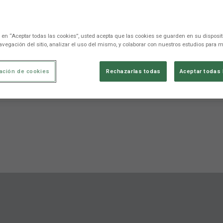
c en “Aceptar todas las cookies”, usted acepta que las cookies se guarden en su disposit
avegación del sitio, analizar el uso del mismo, y colaborar con nuestros estudios para m
ación de cookies
Rechazarlas todas
Aceptar todas 
ments directes
Estadístiques
Competició