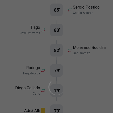
Sergio Postigo
85
’
Carlos Álvarez
Tiago
83
’
Javi Ontiveros
Mohamed Bouldini
82
’
Dani Gómez
Rodrigo
79
’
Hugo Novoa
Diego Collado
79
’
Carlo
73
’
Adrià Alti