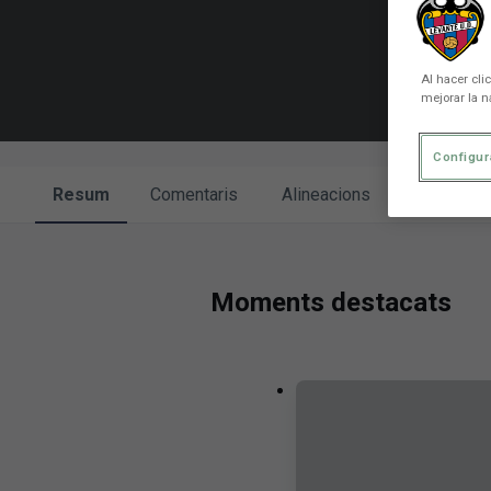
Al hacer cli
mejorar la n
Configur
Resum
Comentaris
Alineacions
Enfronta
Moments destacats