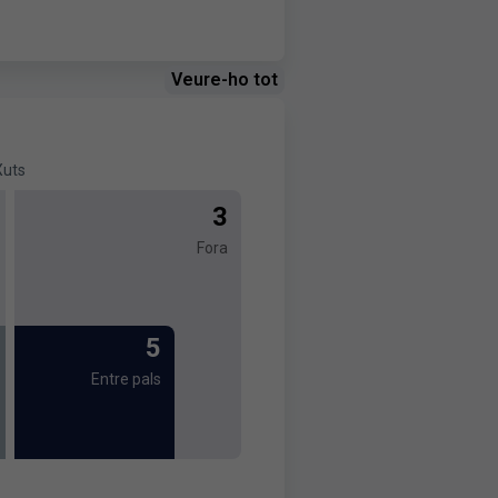
Veure-ho tot
Xuts
3
Fora
5
Entre pals