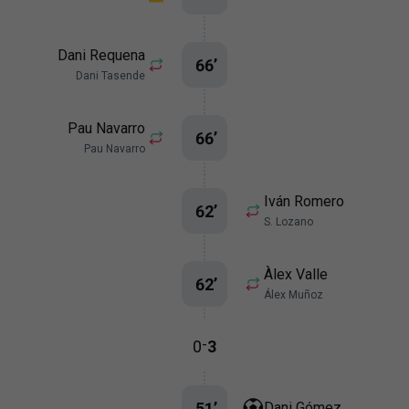
Dani Requena
66
’
Dani Tasende
Pau Navarro
66
’
Pau Navarro
Iván Romero
62
’
S. Lozano
Àlex Valle
62
’
Álex Muñoz
-
0
3
51
’
Dani Gómez