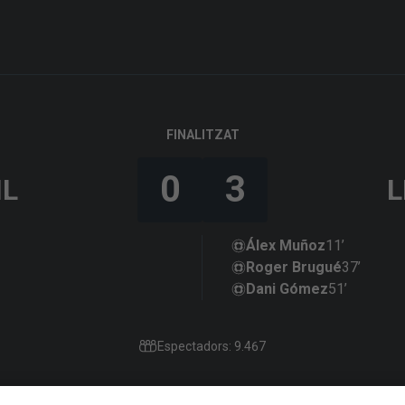
FINALITZAT
0
3
IL
L
Álex Muñoz
11’
Roger Brugué
37’
Dani Gómez
51’
Espectadors: 9.467