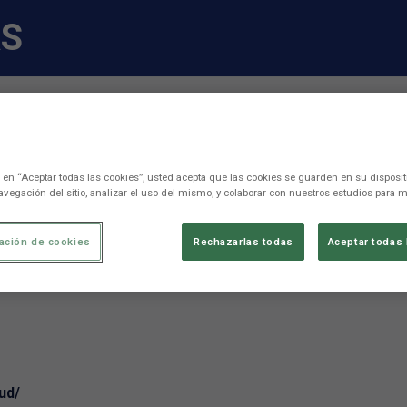
AS
c en “Aceptar todas las cookies”, usted acepta que las cookies se guarden en su disposit
avegación del sitio, analizar el uso del mismo, y colaborar con nuestros estudios para m
ación de cookies
Rechazarlas todas
Aceptar todas 
ud/