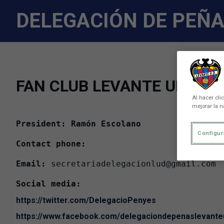
Skip to main content
DELEGACIÓN DE PEÑ
FAN CLUB LEVANTE UD
Al hacer cli
mejorar la n
President: Ramón Escolano
Configur
Contact phone:
Email:
 secretariadelegacionlud@gmail.com

Social media:
https://twitter.com/DelegacioPenyes
https://www.facebook.com/delegaciondepenaslevante