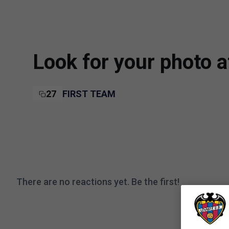
Skip to main content
Look for your photo 
27
FIRST TEAM
There are no reactions yet. Be the first!