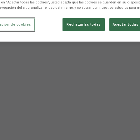
c en “Aceptar todas las cookies”, usted acepta que las cookies se guarden en su disposit
avegación del sitio, analizar el uso del mismo, y colaborar con nuestros estudios para m
ación de cookies
Rechazarlas todas
Aceptar todas 