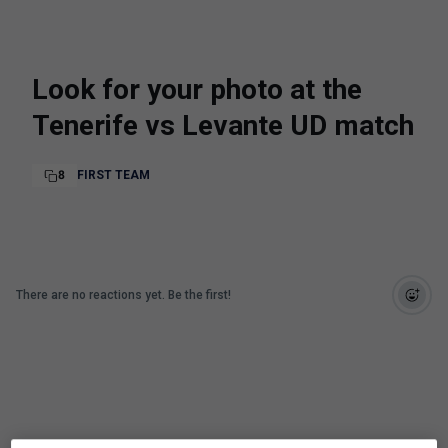
Look for your photo at the
Tenerife vs Levante UD match
8
FIRST TEAM
There are no reactions yet. Be the first!