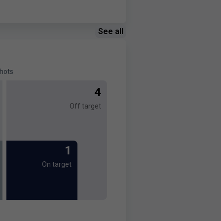
See all
hots
4
Off target
1
On target