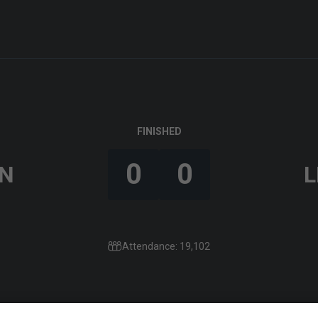
FINISHED
0
0
N
L
Attendance: 19,102