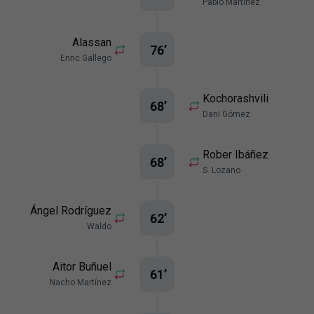
Pablo Martínez
Alassan
76
’
Enric Gallego
Kochorashvili
68
’
Dani Gómez
Rober Ibáñez
68
’
S. Lozano
Ángel Rodríguez
62
’
Waldo
Aitor Buñuel
61
’
Nacho Martínez