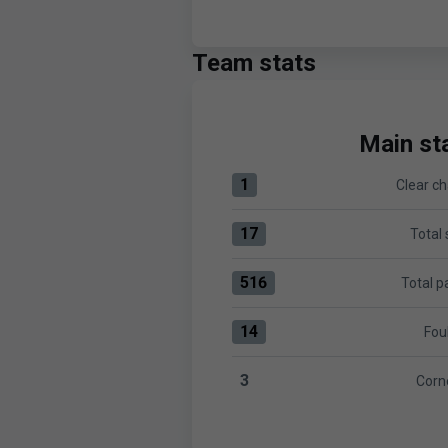
Team stats
Main sta
1
Clear c
Clear chances:CD Tenerife 1 v
17
Total
Total shots:CD Tenerife 17 ve
516
Total p
Total passes:CD Tenerife 516
14
Fou
Fouls:CD Tenerife 14 versus L
3
Corn
Corners:CD Tenerife 3 versus 