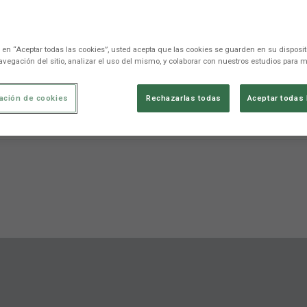
c en “Aceptar todas las cookies”, usted acepta que las cookies se guarden en su disposit
avegación del sitio, analizar el uso del mismo, y colaborar con nuestros estudios para m
ación de cookies
Rechazarlas todas
Aceptar todas 
Stats
Competition