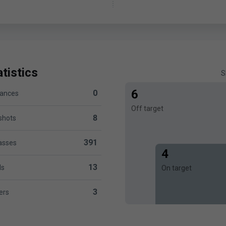
tistics
S
6
0
hances
ersus Levante UD 0
Off target
8
 shots
rsus Levante UD 8
391
asses
 versus Levante UD 391
4
13
ls
On target
evante UD 13
3
ers
Levante UD 3