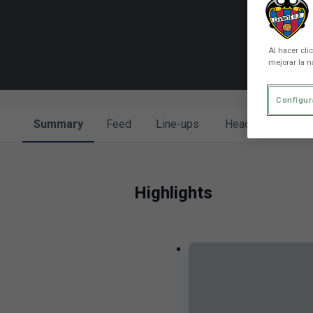
Al hacer cli
mejorar la n
Configur
Summary
Feed
Line-ups
Head to head
Highlights