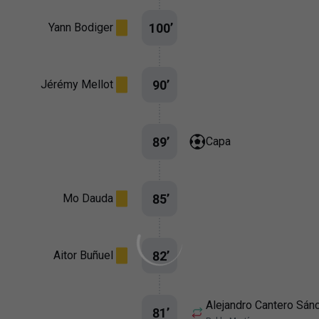
100
’
Yann Bodiger
90
’
Jérémy Mellot
89
’
Capa
85
’
Mo Dauda
82
’
Aitor Buñuel
Alejandro Cantero Sán
81
’