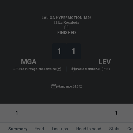
LALIGA HYPERMOTION
|
M26
|
Levante UD
-
Málaga CF
|
LALIGA HYPERMOTION
M26
La Rosaleda
FINISHED
1
1
MGA
LEV
67’
Urko Iruretagoiena Lertxundi
Pablo Martínez
34’ (PEN)
Attendance: 24,512
1
1
Summary
Feed
Line-ups
Head to head
Stats
Co