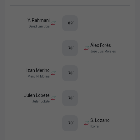
Y. Rahmani
89
’
David Larrubia
Álex Forés
78
’
José Luis Morales
Izan Merino
78
’
Manu N. Molina
Julen Lobete
78
’
Julen Lobete
S. Lozano
70
’
Iborra