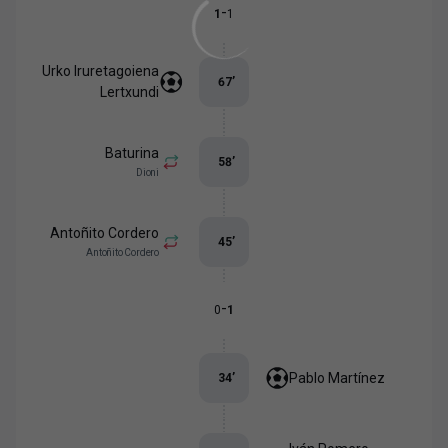
-
1
1
Urko Iruretagoiena
67
’
Lertxundi
Baturina
58
’
Dioni
Antoñito Cordero
45
’
Antoñito Cordero
-
0
1
Pablo Martínez
34
’