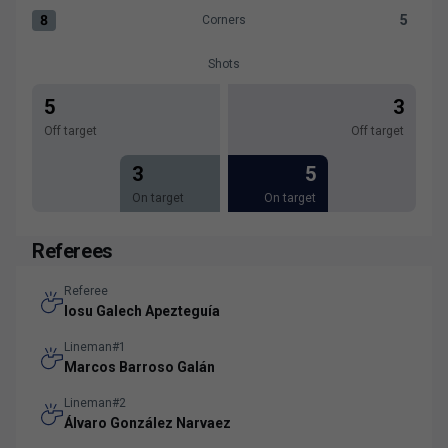
8
5
Corners
Corners:Málaga CF 8 versus Levante UD 5
Shots
5
3
Off target
Off target
3
5
On target
On target
Referees
Referee
Iosu Galech Apezteguía
Lineman#1
Marcos Barroso Galán
Lineman#2
Álvaro González Narvaez