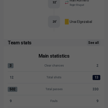
Iván Romero
32
’
Roger Brugué
Unai Elgezabal
20
’
Team stats
See all
Main statistics
3
2
Clear chances
Clear chances:Málaga CF 3 versus Levante UD 2
12
13
Total shots
Total shots:Málaga CF 12 versus Levante UD 13
502
330
Total passes
Total passes:Málaga CF 502 versus Levante UD 330
9
9
Fouls
Fouls:Málaga CF 9 versus Levante UD 9