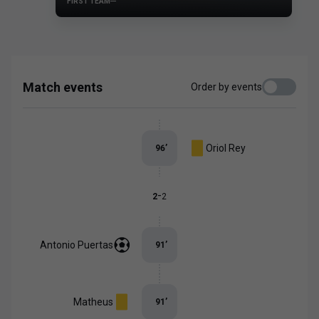
FIRST TEAM
Match events
Order by events
Oriol Rey
96
’
-
2
2
Antonio Puertas
91
’
Matheus
91
’