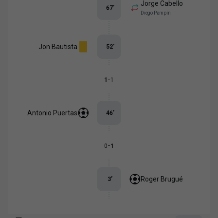
Jorge Cabello
67
’
Diego Pampín
Jon Bautista
52
’
-
1
1
Antonio Puertas
46
’
-
0
1
Roger Brugué
3
’