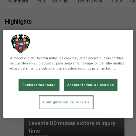
Summary
Feed
Line-ups
Head to head
Stats
Co
Highlights
Al hacer clic en “Aceptar todas las cookies”, usted acepta que las cookies
se guarden en su dispositivo para mejorar la navegación del sitio, analizar
el uso del mismo, y colaborar con nuestros estudios para marketing.
Rechazarlas todas
Aceptar todas las cookies
Configuración de cookies
Levante UD misses victory in injury
time