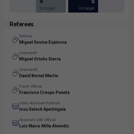
9
5
On target
On target
Referees
Referee
Miguel Sesma Espinosa
Lineman#1
Miguel Ortuño Sierra
Lineman#2
David Bernal Martín
Fourth Official
Francisco Crespo Puente
Video Assistant Referee
Iosu Galech Apezteguía
Assistant VAR Official
Luis Mario Milla Alvendiz