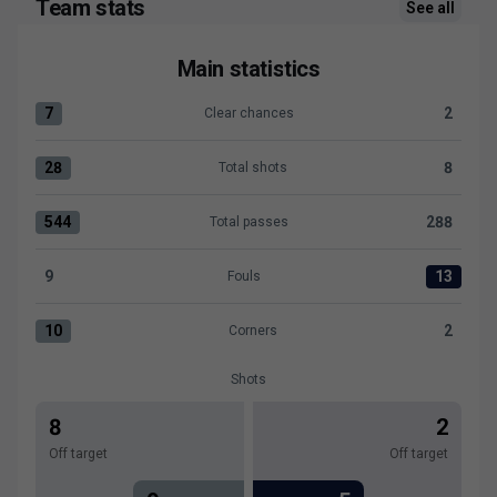
Team stats
See all
Main statistics
7
2
Clear chances
Clear chances:SD Eibar 7 versus Levante UD 2
28
8
Total shots
Total shots:SD Eibar 28 versus Levante UD 8
544
288
Total passes
Total passes:SD Eibar 544 versus Levante UD 288
9
13
Fouls
Fouls:SD Eibar 9 versus Levante UD 13
10
2
Corners
Corners:SD Eibar 10 versus Levante UD 2
Shots
8
2
Off target
Off target