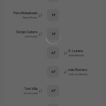
Peru Nolaskoain
73
’
Sergio Álvarez
Sergio Cubero
73
’
José Corpas
S. Lozano
67
’
Pablo Martínez
Iván Romero
67
’
José Luis Morales
Toni Villa
67
’
Jon Guruzeta