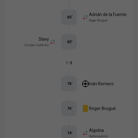
Adrián de la Fuente
85
’
Roger Brugué
Slavy
85
’
Cristian Gutiérrez
-
1
2
Iván Romero
78
’
Roger Brugué
76
’
Algobia
74
’
Kochorashvili