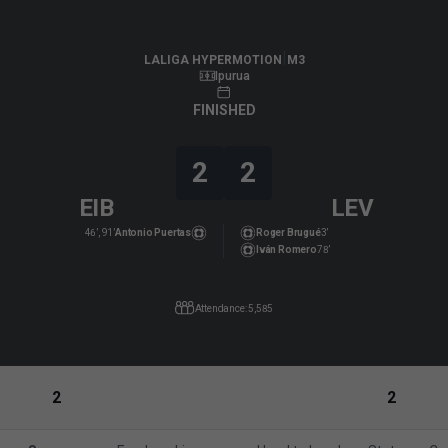
LALIGA HYPERMOTION
|
M3
|
Levante UD
-
SD Eibar
|
LALIGA HYPERMOTION
M3
Ipurua
FINISHED
2
2
EIB
LEV
46’, 91’
Antonio Puertas
Roger Brugué
3’
Iván Romero
78’
Attendance: 5,585
2
2