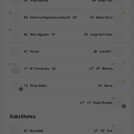
23
Diego Alende
04
Róber Pier
04
Urko Iruretagoiena Lertxundi
82
’
14
Ruben Vezo
06
Marc Aguado
70
’
18
Jorge de Frutos
07
Hector
20
Joni M C.
11
M. Fernandez
56
’
67
’
07
Wesley
12
Sinan Bakis
10
Iborra
67
’
17
Roger Brugué
Substitutes
01
Nico Ratti
67
’
02
Son