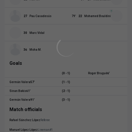
27
Pau Casadesús
79
’
22
Mohamed Bouldini
30
Marc Vidal
36
Moha M.
Goals
(0 - 1)
Roger Brugué
6
’
Germán Valera
57
’
(1 - 1)
Sinan Bakis
61
’
(2 - 1)
Germán Valera
91
’
(3 - 1)
Match officials
Rafael Sánchez López
Referee
Manuel López López
Lineman#1