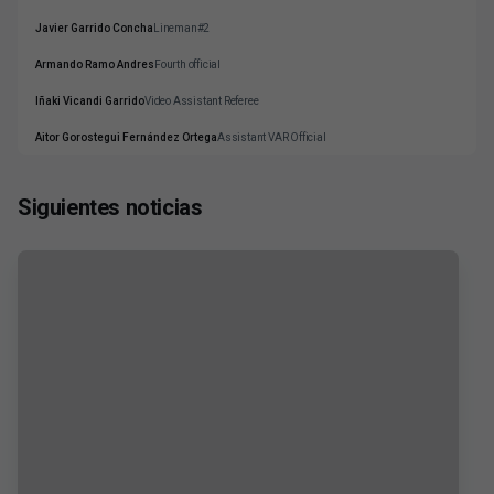
Javier Garrido Concha
Lineman#2
Armando Ramo Andres
Fourth official
Iñaki Vicandi Garrido
Video Assistant Referee
Aitor Gorostegui Fernández Ortega
Assistant VAR Official
Siguientes noticias