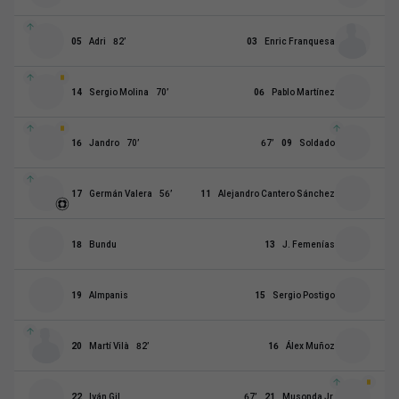
05
Adri
82
’
03
Enric Franquesa
14
Sergio Molina
70
’
06
Pablo Martínez
16
Jandro
70
’
67
’
09
Soldado
17
Germán Valera
56
’
11
Alejandro Cantero Sánchez
18
Bundu
13
J. Femenías
19
Almpanis
15
Sergio Postigo
20
Martí Vilà
82
’
16
Álex Muñoz
22
Iván Gil
67
’
21
Musonda Jr.