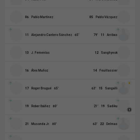
06
Pablo Martínez
05
Pablo Vázquez
11
Alejandro Cantero Sánchez
65
’
79
’
11
Arribas
13
J. Femenías
12
Sanghyeok
16
Álex Muñoz
14
Feuillassier
17
Roger Brugué
65
’
63
’
15
Sangalli
19
Rober Ibáñez
80
’
21
’
19
Sadiku
21
Musonda Jr.
80
’
63
’
22
Delmas