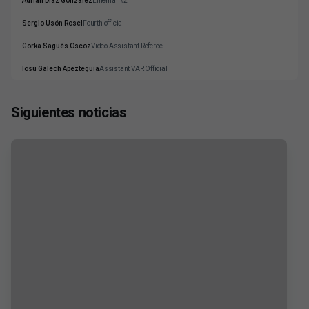
Adrián Díaz González
Lineman#2
Sergio Usón Rosel
Fourth official
Gorka Sagués Oscoz
Video Assistant Referee
Iosu Galech Apezteguía
Assistant VAR Official
Siguientes noticias