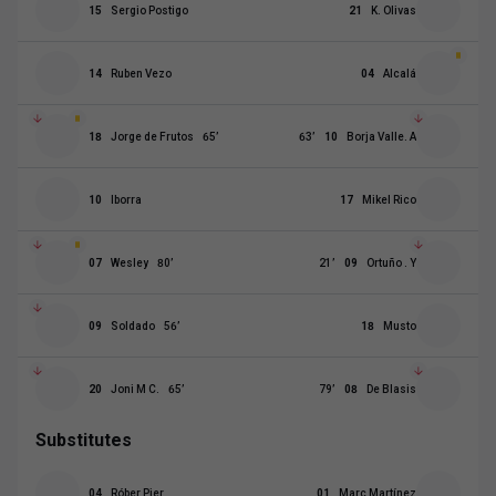
15
Sergio Postigo
21
K. Olivas
14
Ruben Vezo
04
Alcalá
18
Jorge de Frutos
65
’
63
’
10
Borja Valle. A
10
Iborra
17
Mikel Rico
07
Wesley
80
’
21
’
09
Ortuño . Y
09
Soldado
56
’
18
Musto
20
Joni M C.
65
’
79
’
08
De Blasis
Substitutes
04
Róber Pier
01
Marc Martínez