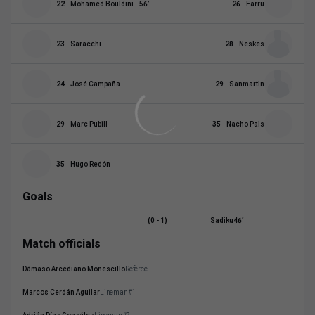
22
Mohamed Bouldini
56
’
26
Farru
23
Saracchi
28
Neskes
24
José Campaña
29
Sanmartin
29
Marc Pubill
35
Nacho Pais
35
Hugo Redón
Goals
(0 - 1)
Sadiku
46
’
Match officials
Dámaso Arcediano Monescillo
Referee
Marcos Cerdán Aguilar
Lineman#1