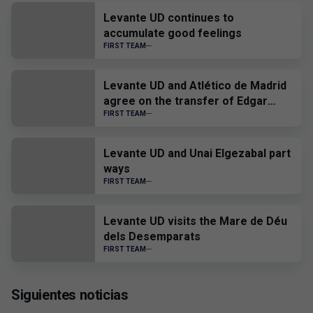
Levante UD continues to
accumulate good feelings
FIRST TEAM
Levante UD and Atlético de Madrid
agree on the transfer of Edgar
Alcañiz
FIRST TEAM
Levante UD and Unai Elgezabal part
ways
FIRST TEAM
Levante UD visits the Mare de Déu
dels Desemparats
FIRST TEAM
Siguientes noticias