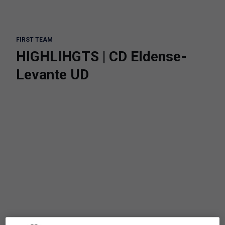
FIRST TEAM
HIGHLIHGTS | CD Eldense-
Levante UD