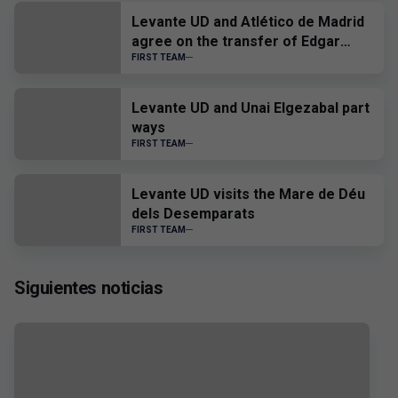
Levante UD and Atlético de Madrid
agree on the transfer of Edgar
Alcañiz
FIRST TEAM
Levante UD and Unai Elgezabal part
ways
FIRST TEAM
Levante UD visits the Mare de Déu
dels Desemparats
FIRST TEAM
Siguientes noticias