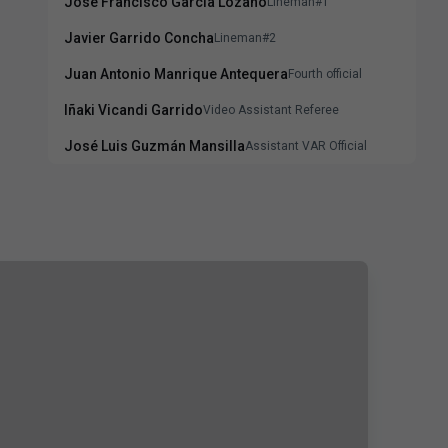
José Francisco García Lozano
Lineman#1
Javier Garrido Concha
Lineman#2
Juan Antonio Manrique Antequera
Fourth official
Iñaki Vicandi Garrido
Video Assistant Referee
José Luis Guzmán Mansilla
Assistant VAR Official