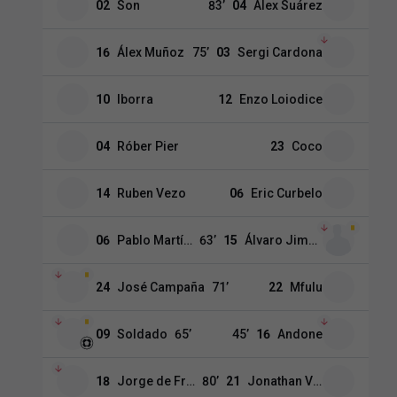
02
Son
83
’
04
Álex Suárez
16
Álex Muñoz
75
’
03
Sergi Cardona
10
Iborra
12
Enzo Loiodice
04
Róber Pier
23
Coco
14
Ruben Vezo
06
Eric Curbelo
06
Pablo Martínez
63
’
15
Álvaro Jiménez
24
José Campaña
71
’
22
Mfulu
09
Soldado
65
’
45
’
16
Andone
18
Jorge de Frutos
80
’
21
Jonathan Viera