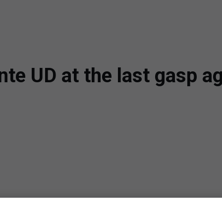
te UD at the last gasp ag