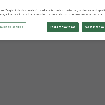
c en “Aceptar todas las cookies”, usted acepta que las cookies se guarden en su disposit
avegación del sitio, analizar el uso del mismo, y colaborar con nuestros estudios para m
ación de cookies
Rechazarlas todas
Aceptar todas 