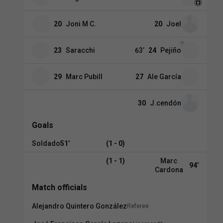
20
Joni M C.
20
Joel
23
Saracchi
63
’
24
Pejiño
29
Marc Pubill
27
Ale García
30
J.cendón
Goals
Soldado
51
’
(1 - 0)
(1 - 1)
Marc
94
’
Cardona
Match officials
Alejandro Quintero González
Referee