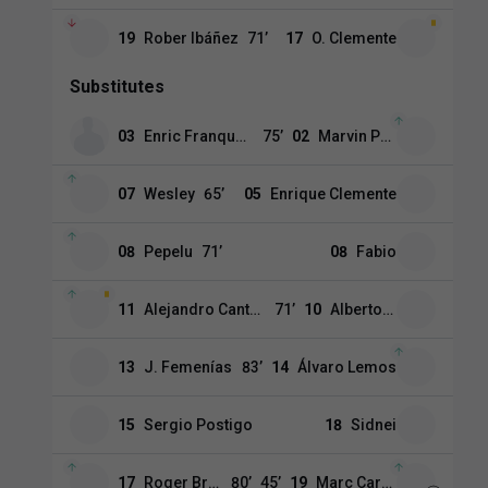
19
Rober Ibáñez
71
’
17
O. Clemente
Substitutes
03
Enric Franquesa
75
’
02
Marvin Park
07
Wesley
65
’
05
Enrique Clemente
08
Pepelu
71
’
08
Fabio
11
Alejandro Cantero Sánchez
71
’
10
Alberto Moleiro
13
J. Femenías
83
’
14
Álvaro Lemos
15
Sergio Postigo
18
Sidnei
17
Roger Brugué
80
’
45
’
19
Marc Cardona