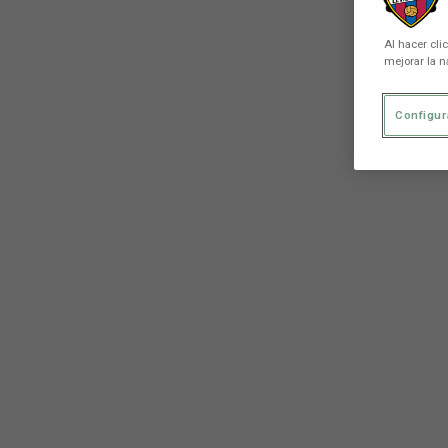
Al hacer cli
mejorar la n
Configur