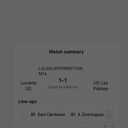
Match summary
LALIGA HYPERMOTION ·
M16
1
-
1
Levante
UD Las
Ciutat de Valencia
UD
Palmas
Line-ups
01
Dani Cárdenas
01
A. Domínguez