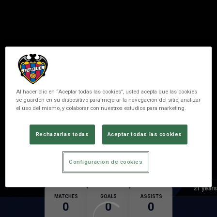
Al hacer clic en “Aceptar todas las cookies”, usted acepta que las cookies
se guarden en su dispositivo para mejorar la navegación del sitio, analizar
el uso del mismo, y colaborar con nuestros estudios para marketing.
18
HERRANZ
Rechazarlas todas
Aceptar todas las cookies
POSITION
DEFENDER
Configuración de cookies
Birth
Age
21 years
MATCHES
GOALS
ASSISTS
0
0
0