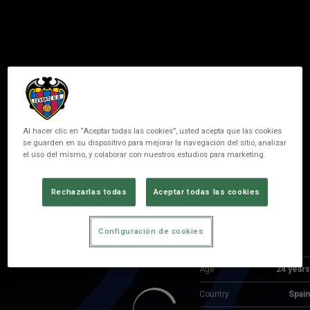
Al hacer clic en “Aceptar todas las cookies”, usted acepta que las cookies
se guarden en su dispositivo para mejorar la navegación del sitio, analizar
el uso del mismo, y colaborar con nuestros estudios para marketing.
27
ANTÓN
Rechazarlas todas
Aceptar todas las cookies
POSITION
CIERRE
Configuración de cookies
Birth
Age
24 years
Country
Spain