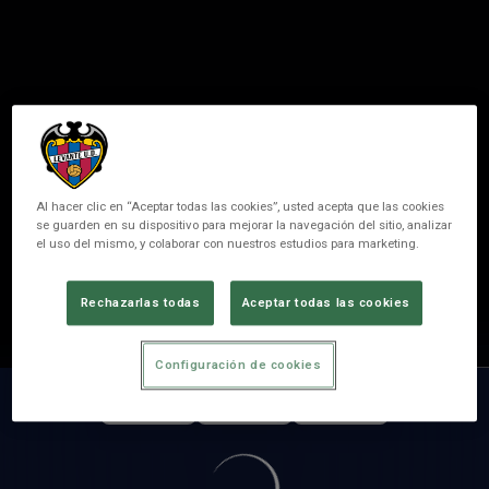
Al hacer clic en “Aceptar todas las cookies”, usted acepta que las cookies
se guarden en su dispositivo para mejorar la navegación del sitio, analizar
el uso del mismo, y colaborar con nuestros estudios para marketing.
BATIS
Rechazarlas todas
Aceptar todas las cookies
POSITION
PIVOT
Configuración de cookies
MATCHES
GOALS
ASSISTS
0
0
0