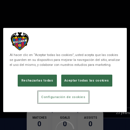
Al hacer clic en “Aceptar todas las cookies”, usted acepta que las cookies
se guarden en su dispositivo para mejorar la navegación del sitio, analizar
el uso del mismo, y colaborar con nuestros estudios para marketing.
9
BRANDON
Rechazarlas todas
Aceptar todas las cookies
POSITION
FORWARDER
Configuración de cookies
Birth
Age
23 years
MATCHES
GOALS
ASSISTS
0
0
0