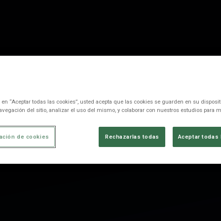
c en “Aceptar todas las cookies”, usted acepta que las cookies se guarden en su disposit
avegación del sitio, analizar el uso del mismo, y colaborar con nuestros estudios para m
ación de cookies
Rechazarlas todas
Aceptar todas 