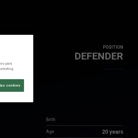
POSITION
DEFENDER
ivo para
arketing.
las cookies
Birth
20 years
Age