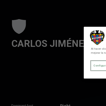
Skip to main content
CARLOS JIMÉNEZ
Al hacer cli
mejorar la n
Configur
Right
Dominant foot